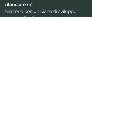
rilanciare
 un 
territorio con un piano di sviluppo 
capace di offrire 
occupazione senza 
inquinamento e senza 
compromettere la salute dei 
cittadini.
Dove prima erano presenti imponenti 
industrie, ora troviamo 
musei, teatri, 
gallerie d’arte ed università
. Cultura, 
turismo, innovazione e sostenibilità 
sono i 
pilastri
 per il rilancio di tali 
territori. 