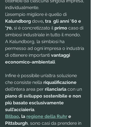
ottenibili da ciascuna singola impresa, 
individualmente.
L’esempio migliore è quello di 
Kalundborg 
dove
, tra  gli anni '60 e 
'70, 
si è concretizzato il 
primo
 caso di 
simbiosi industriale in tutto il mondo.  
A Kalundborg, la simbiosi ha 
permesso ad ogni impresa o industria 
di ottenere importanti 
vantaggi 
economico-ambientali
. 
Infine è possibile un’altra soluzione 
che consiste nella 
riqualificazione
dell’intera area per 
rilanciarla
 con un 
piano di sviluppo sostenibile e non 
più basato esclusivamente 
sull’acciaieria
.
Bilbao
, la 
regione della Ruhr
 e 
Pittsburgh
, sono casi da prendere in 