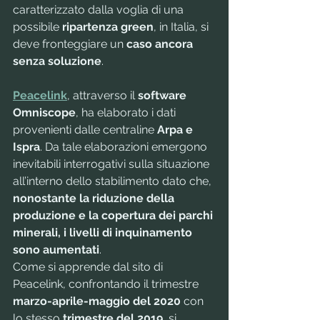
caratterizzato dalla voglia di una 
possibile 
ripartenza green
, in Italia, si 
deve fronteggiare un 
caso ancora 
senza soluzione
.
Peacelink
, attraverso il 
software 
Omniscope
, ha elaborato i dati 
provenienti dalle centraline 
Arpa e 
Ispra
. Da tale elaborazioni emergono 
inevitabili interrogativi sulla situazione 
all’interno dello stabilimento dato che, 
nonostante la riduzione della 
produzione e la copertura dei parchi 
minerali, i livelli di inquinamento 
sono aumentati
. 
Come si apprende dal sito di 
Peacelink, confrontando il trimestre 
marzo-aprile-maggio del 2020
 con 
lo stesso 
trimestre del 2019
, si 