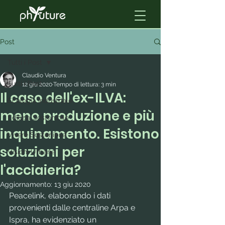
Post
Tutti i Post
Claudio Ventura
Tutti i Post
12 giu 2020
Tempo di lettura: 3 min
Il caso dell'ex-ILVA:
Ecologia Industriale
meno produzione e più
Edilizia Sostenibile
inquinamento. Esistono
Vivere Sostenibile
soluzioni per
Visioni Urbane
l'acciaieria?
Aggiornamento:
13 giu 2020
Peacelink, elaborando i dati 
provenienti dalle centraline Arpa e 
Ispra, ha evidenziato un 