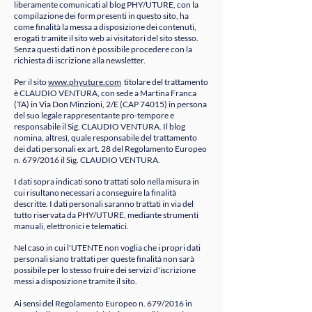
liberamente comunicati al blog PHY/UTURE, con la
compilazione dei form presenti in questo sito, ha
come finalità la messa a disposizione dei contenuti,
erogati tramite il sito web ai visitatori del sito stesso.
Senza questi dati non è possibile procedere con la
richiesta di iscrizione alla newsletter.
Per il sito
www.phyuture.com
titolare del trattamento
è CLAUDIO VENTURA, con sede a Martina Franca
(TA) in Via Don Minzioni, 2/E (CAP 74015) in persona
del suo legale rappresentante pro-tempore e
responsabile il Sig. CLAUDIO VENTURA. Il blog
nomina, altresì, quale responsabile del trattamento
dei dati personali ex art. 28 del Regolamento Europeo
n. 679/2016 il Sig. CLAUDIO VENTURA.
I dati sopra indicati sono trattati solo nella misura in
cui risultano necessari a conseguire la finalità
descritte. I dati personali saranno trattati in via del
tutto riservata da PHY/UTURE, mediante strumenti
manuali, elettronici e telematici.
Nel caso in cui l'UTENTE non voglia che i propri dati
personali siano trattati per queste finalità non sarà
possibile per lo stesso fruire dei servizi d'iscrizione
messi a disposizione tramite il sito.
Ai sensi del Regolamento Europeo n. 679/2016 in