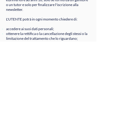
o un tutor e solo per finalizzare l'iscrizione alla
newsletter.
L'UTENTE potrà in ogni momento chiedere di:
accedere ai suoi dati personali;
ottenere la rettifica o la cancellazione degli stessi o la
limitazione del trattamento che lo riguardano;
opporsi al trattamento e alla portabilità dei dati;
revocare il consenso (fermo restando che la revoca
non può avvenire nei casi in cui il trattamento, ad
esempio, sia necessario per adempiere un obbligo
legale del quale è soggetto il titolare del trattamento o
per l’esecuzione di un compito di interesse pubblico o
connesso all’esercizio di pubblici poteri di cui è
investito il titolare del trattamento);
proporre reclamo all’autorità di controllo.
TITOLARE DEL TRATTAMENTO DATI:
Claudio Ventura:
claudioventura95@gmail.com