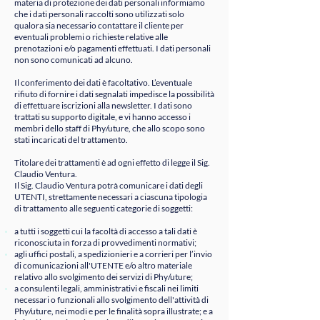
materia di protezione dei dati personali informiamo
che i dati personali raccolti sono utilizzati solo
qualora sia necessario contattare il cliente per
eventuali problemi o richieste relative alle
prenotazioni e/o pagamenti effettuati. I dati personali
non sono comunicati ad alcuno.
Il conferimento dei dati è facoltativo. L’eventuale
rifiuto di fornire i dati segnalati impedisce la possibilità
di effettuare iscrizioni alla newsletter. I dati sono
trattati su supporto digitale, e vi hanno accesso i
membri dello staff di Phy/uture, che allo scopo sono
stati incaricati del trattamento.
Titolare dei trattamenti è ad ogni effetto di legge il Sig.
Claudio Ventura.
Il Sig. Claudio Ventura potrà comunicare i dati degli
UTENTI, strettamente necessari a ciascuna tipologia
di trattamento alle seguenti categorie di soggetti:
​
a tutti i soggetti cui la facoltà di accesso a tali dati è
riconosciuta in forza di provvedimenti normativi;
agli uffici postali, a spedizionieri e a corrieri per l’invio
di comunicazioni all'UTENTE e/o altro materiale
relativo allo svolgimento dei servizi di Phy/uture;
a consulenti legali, amministrativi e fiscali nei limiti
necessari o funzionali allo svolgimento dell'attività di
Phy/uture, nei modi e per le finalità sopra illustrate; e a