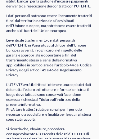
istituti bancari per la gestione d’incassi e pagamenti
derivanti dall’esecuzione dei contratti con l'UTENTE.
I dati personali potranno essere liberamente trasferiti
fuori dal territorio nazionale a Paesi situati
nell’Unione europea, ma potrebbero essere trasferiti
anche al di fuori dell’Unione europea.
L'eventuale trasferimento dei dati personali
dell'UTENTE in Paesi situati al di fuori dell’Unione
Europea avverrà, in ogni caso, nel rispetto delle
garanzie appropriate e opportune ai fini del
trasferimento stesso ai sensi della normativa
applicabile e in particolare dell’articolo 44 del Codice
Privacy e degli articoli 45 e 46 del Regolamento
Privacy.
L'UTENTE avrà il diritto di ottenere una copia dei dati
detenuti all'estero e di ottenere informazioni circa il
luogo dove tali dati sono conservati facendone
espressa richiesta al Titolare all'indirizzo della
presente informativa.
Phy/uture tratterà i dati personali per il periodo
necessario a soddisfare le finalità per le quali gli stessi
sono stati raccolti.
Si ricorda che, Phy/uture, procederà
consapevolmente alla raccolta dei dati di UTENTI di
età inferiore ad anni 18, solo se forniti da un genitore