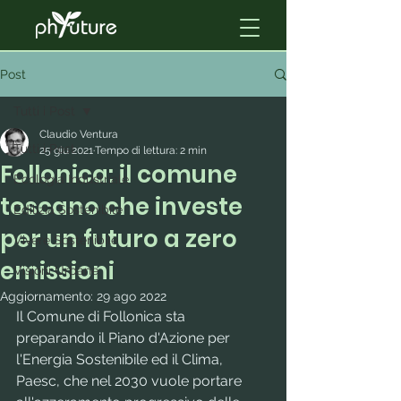
Post
Tutti i Post
Claudio Ventura
Tutti i Post
25 giu 2021
Tempo di lettura: 2 min
Follonica: il comune
Ecologia Industriale
toscano che investe
Edilizia Sostenibile
per un futuro a zero
Vivere Sostenibile
emissioni
Visioni Urbane
Aggiornamento:
29 ago 2022
Il Comune di Follonica sta 
preparando il Piano d'Azione per 
l'Energia Sostenibile ed il Clima, 
Paesc, che nel 2030 vuole portare 