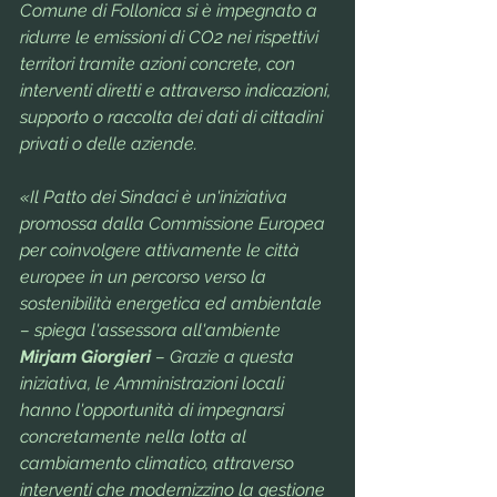
Comune di Follonica si è impegnato a 
ridurre le emissioni di CO2 nei rispettivi 
territori tramite azioni concrete, con 
interventi diretti e attraverso indicazioni, 
supporto o raccolta dei dati di cittadini 
privati o delle aziende.
«Il Patto dei Sindaci è un'iniziativa 
promossa dalla Commissione Europea 
per coinvolgere attivamente le città 
europee in un percorso verso la 
sostenibilità energetica ed ambientale 
– spiega l'assessora all'ambiente 
Mirjam Giorgieri 
– Grazie a questa 
iniziativa, le Amministrazioni locali 
hanno l'opportunità di impegnarsi 
concretamente nella lotta al 
cambiamento climatico, attraverso 
interventi che modernizzino la gestione 