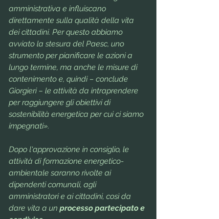
amministrativa e influiscano 
direttamente sulla qualità della vita 
dei cittadini. Per questo abbiamo 
avviato la stesura del Paesc, uno 
strumento per pianificare le azioni a 
lungo termine, ma anche le misure di 
contenimento e, quindi – conclude 
Giorgieri – le attività da intraprendere 
per raggiungere gli obiettivi di 
sostenibilità energetica per cui ci siamo 
impegnati».
Dopo l'approvazione in consiglio, le 
attività di formazione energetico-
ambientale saranno rivolte ai 
dipendenti comunali, agli 
amministratori e ai cittadini, così da 
dare vita a un 
processo partecipato e 