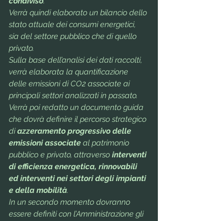
condiviso
. 
Verrà quindi elaborato un bilancio dello 
stato attuale dei consumi energetici, 
sia del settore pubblico che di quello 
privato.
Sulla base dell’analisi dei dati raccolti, 
verrà elaborata la quantificazione 
delle emissioni di CO2 associate ai 
principali settori analizzati in passato. 
Verrà poi redatto un documento guida 
che dovrà definire il percorso strategico 
di 
azzeramento progressivo delle 
emissioni associate
 al patrimonio 
pubblico e privato, attraverso 
interventi 
di efficienza energetica, rinnovabili 
ed interventi nei settori degli impianti 
e della mobilità
.
In un secondo momento dovranno 
essere definiti con l’Amministrazione gli 