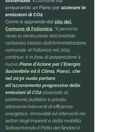
sostenibile
, il Comune sta 
preparando un Piano per 
azzerare le 
emissioni di CO2
.
Come si apprende dal 
sito del 
Comune di Follonica
, 
"Il percorso 
verso la diminuzione dell'anidride 
carbonica iniziato dall'Amministrazione 
comunale di Follonica nel 2015 
continua: è in fase di preparazione il 
nuovo 
Piano d'Azione per l'Energia 
Sostenibile ed il Clima, Paesc, che 
nel 2030 vuole portare 
all'azzeramento progressivo delle 
emissioni di CO2
 associate al 
patrimonio pubblico e privato, 
attraverso interventi di efficienza 
energetica, rinnovabili ed interventi nei 
settori degli impianti e della mobilità.
Sottoscrivendo il Patto dei Sindaci il 