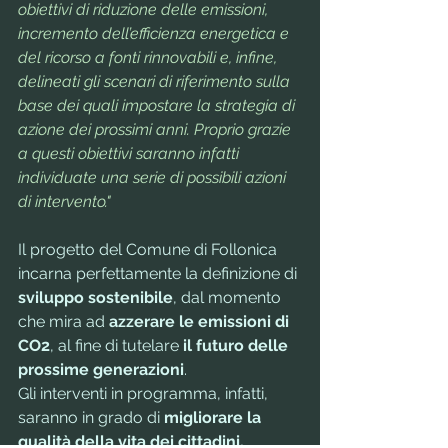
obiettivi di riduzione delle emissioni, 
incremento dell’efficienza energetica e 
del ricorso a fonti rinnovabili e, infine, 
delineati gli scenari di riferimento sulla 
base dei quali impostare la strategia di 
azione dei prossimi anni. Proprio grazie 
a questi obiettivi saranno infatti 
individuate una serie di possibili azioni 
di intervento."
Il progetto del Comune di Follonica 
incarna perfettamente la definizione di 
sviluppo sostenibile
, dal momento 
che mira ad 
azzerare le emissioni di 
CO2
, al fine di tutelare 
il futuro delle 
prossime generazioni
. 
Gli interventi in programma, infatti, 
saranno in grado di 
migliorare la 
qualità della vita dei cittadini, 