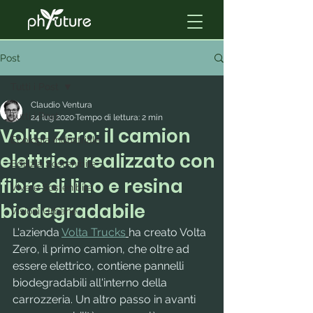
Post
Tutti i Post
Claudio Ventura
Tutti i Post
24 lug 2020
Tempo di lettura: 2 min
Volta Zero: il camion
Ecologia Industriale
elettrico realizzato con
Edilizia Sostenibile
fibre di lino e resina
Vivere Sostenibile
biodegradabile
Visioni Urbane
L'azienda 
Volta Trucks
ha creato Volta 
Zero, il primo camion, che oltre ad 
essere elettrico, contiene pannelli 
biodegradabili all'interno della 
carrozzeria. Un altro passo in avanti 