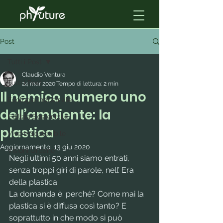
Post
Tutti i Post
Claudio Ventura
Tutti i Post
24 mar 2020
Tempo di lettura: 2 min
Il nemico numero uno
Ecologia Industriale
dell’ambiente: la
Edilizia Sostenibile
plastica
Vivere Sostenibile
Aggiornamento:
13 giu 2020
Visioni Urbane
Negli ultimi 50 anni siamo entrati, 
senza troppi giri di parole, nell’ Era 
della plastica.
La domanda è: perché? Come mai la 
plastica si è diffusa così tanto? E 
soprattutto in che modo si può 