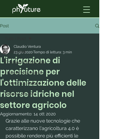
Post
Tutti i Post
Claudio Ventura
Tutti i Post
23 giu 2020
Tempo di lettura: 3 min
L'irrigazione di
Ecologia Industriale
precisione per
Edilizia Sostenibile
l'ottimizzazione delle
Vivere Sostenibile
risorse idriche nel
Visioni Urbane
settore agricolo
Aggiornamento:
14 ott 2020
Grazie alle nuove tecnologie che 
caratterizzano l'agricoltura 4.0 è 
possibile rendere più efficienti le 