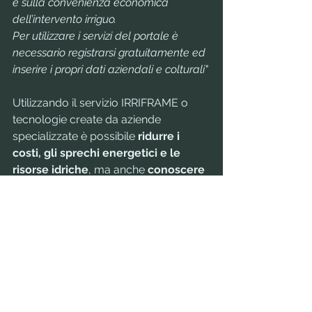
e sulla convenienza economica 
dell’intervento irriguo.
Per utilizzare i servizi del portale è 
necessario registrarsi gratuitamente ed 
inserire i propri dati aziendali e colturali"
Utilizzando il servizio IRRIFRAME o 
tecnologie create da aziende 
specializzate è possibile 
ridurre i 
costi, gli sprechi energetici e le 
risorse idriche
, ma anche 
conoscere 
in modo più approfondito le 
necessità idriche del territorio e 
migliorare la competitività 
dell'azienda agricola. 
Il futuro dell'agricoltura dipende da 
un'utilizzo sempre più
 efficiente
 e 
razionale
 delle 
risorse idriche al fine 