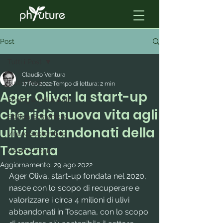
Post
Tutti i Post
Claudio Ventura
Tutti i Post
17 feb 2022
Tempo di lettura: 2 min
Ager Oliva: la start-up
Ecologia Industriale
che ridà nuova vita agli
Edilizia Sostenibile
ulivi abbandonati della
Vivere Sostenibile
Toscana
Visioni Urbane
Aggiornamento:
29 ago 2022
Ager Oliva, start-up fondata nel 2020, 
nasce con lo scopo di recuperare e 
valorizzare i circa 4 milioni di ulivi 
abbandonati in Toscana, con lo scopo 