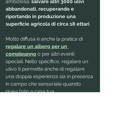
ambiziosa: 
salvare altri 3000 ulivi 
abbandonati, recuperando e 
riportando in produzione una 
superficie agricola di circa 18 ettari
.
Molto diffusa è anche la pratica di 
regalare un albero per un 
compleanno
 o per altri eventi 
speciali. Nello specifico, regalare un 
ulivo ti permette anche di regalare 
una doppia esperienza sia in presenza 
in campo che sensoriale quando 
ricevi l’olio a casa tua. 
In conclusione, con una semplice 
azione di 
adottare un albero
 per un 
anno, possiamo dare nuova vita ad 
un ulivo, gustare un ottimo olio 
extravergine d'oliva e contribuire a 