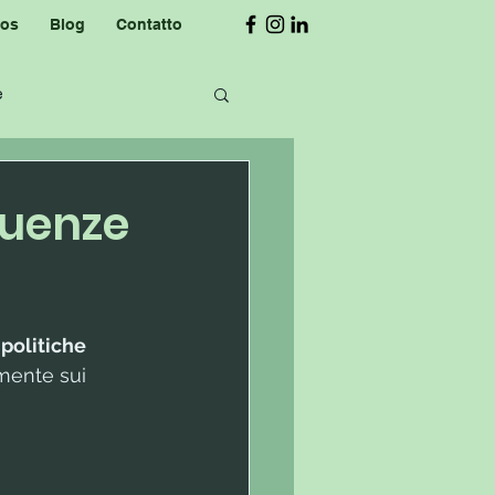
eos
Blog
Contatto
e
eguenze
politiche 
mente sui 