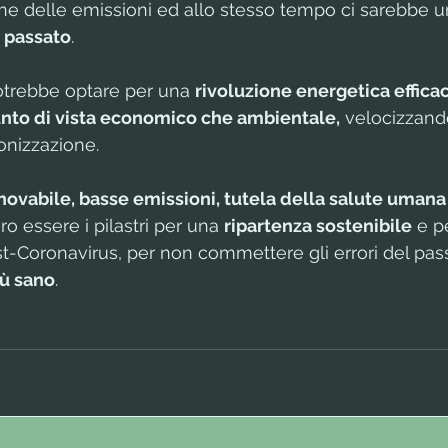
ione delle emissioni ed allo stesso tempo ci sarebbe u
l passato
.
potrebbe optare per una 
rivoluzione energetica effica
punto di vista economico che ambientale,
 velocizzando
onizzazione.
nnovabile, basse emissioni, tutela della salute umana 
o essere i pilastri per una 
ripartenza sostenibile
 e p
t-Coronavirus, per non commettere gli errori del pas
iù sano
.