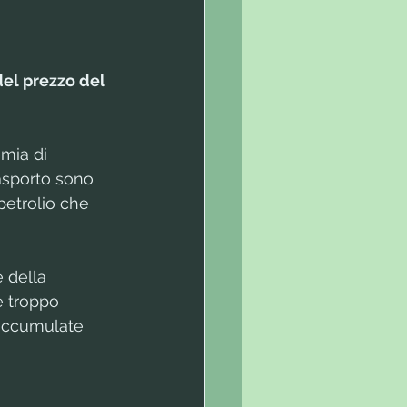
el prezzo del 
mia di 
rasporto sono 
petrolio che 
 della 
e troppo 
 accumulate 