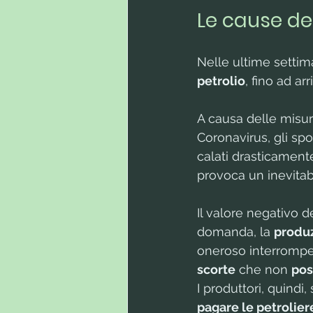
Le cause del
Nelle ultime setti
petrolio
, fino ad arr
A causa delle misure
Coronavirus, gli spo
calati drasticamente
provoca un inevitabi
Il valore negativo d
domanda, la 
produz
oneroso interromper
scorte
 che non 
pos
I produttori, quindi, 
pagare le petrolier