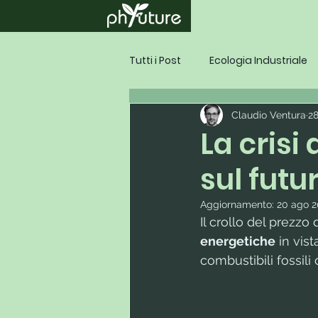
Tutti i Post
Ecologia Industriale
Claudio Ventura
28
La crisi
sul futu
Aggiornamento:
20 ago 2
Il crollo del prezzo d
energetiche
 in vis
combustibili fossili