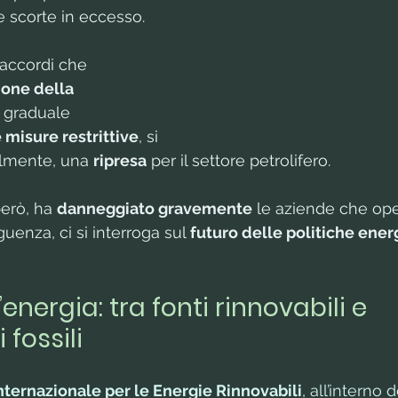
 scorte in eccesso. 
 accordi che 
ione della 
l graduale 
misure restrittive
, si 
ilmente, una 
ripresa
 per il settore petrolifero.
però, ha 
danneggiato gravemente
 le aziende che op
guenza, ci si interroga sul 
futuro delle politiche ene
l’energia: tra fonti rinnovabili e 
 fossili
nternazionale per le Energie Rinnovabili
, all’interno 