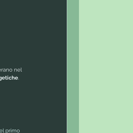
erano nel 
rgetiche
.
del primo 