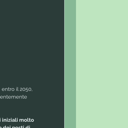
 entro il 2050, 
alentemente 
 iniziali molto 
dei posti di 