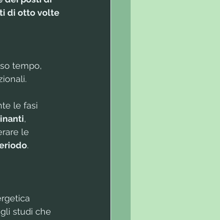
 di otto volte 
sso tempo, 
ionali. 
te le fasi 
inanti
, 
rare le 
periodo
.
ergetica 
li studi che 