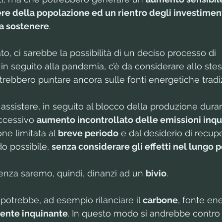
re della popolazione ed un rientro degli investimenti
da sostenere
.
ato, ci sarebbe la possibilità di un deciso processo di 
in seguito alla pandemia, c’è da considerare allo ste
trebbero puntare ancora sulle fonti energetiche tradiz
i assistere, in seguito al blocco della produzione duran
uccessivo 
aumento incontrollato delle emissioni inqu
ne limitata al 
breve periodo
 e dal desiderio di recupe
o possibile, 
senza considerare gli effetti nel lungo 
genza saremo, quindi, dinanzi ad un 
bivio
.
o potrebbe, ad esempio rilanciare il 
carbone
, fonte en
ente inquinante
. In questo modo si andrebbe contro g