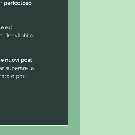
n 
pericoloso 
ce ed 
 l'inevitabile 
e nuovi posti 
er superare la 
sato e per 