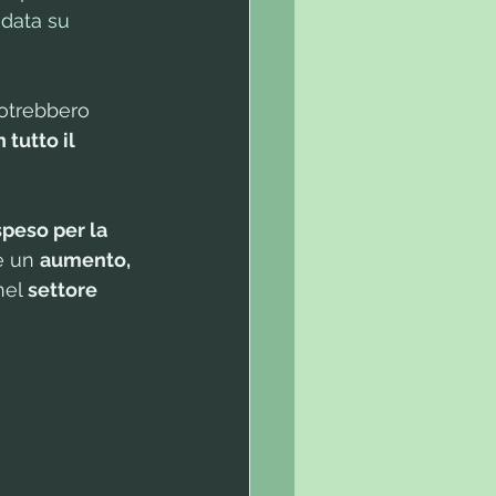
ndata su 
otrebbero 
 tutto il 
speso per la 
e un 
aumento, 
nel 
settore 