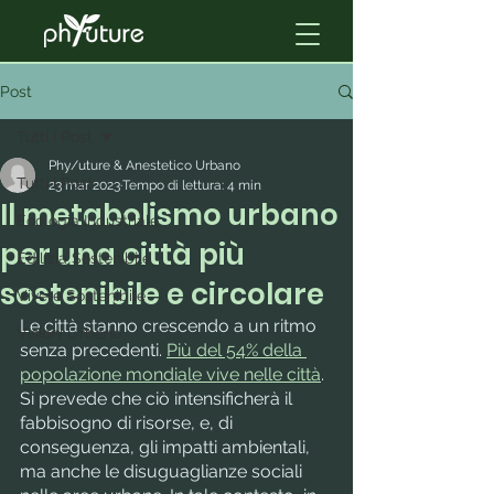
Post
Tutti i Post
Phy/uture & Anestetico Urbano
Tutti i Post
23 mar 2023
Tempo di lettura: 4 min
Il metabolismo urbano
Ecologia Industriale
per una città più
Edilizia Sostenibile
sostenibile e circolare
Vivere Sostenibile
Le città stanno crescendo a un ritmo 
Visioni Urbane
senza precedenti. 
Più del 54% della 
popolazione mondiale vive nelle città
. 
Si prevede che ciò intensificherà il 
fabbisogno di risorse, e, di 
conseguenza, gli impatti ambientali, 
ma anche le disuguaglianze sociali 